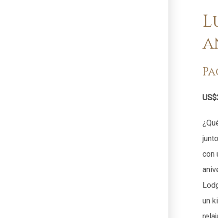
L
a
Pa
US$2
¿Qué
junt
con 
aniv
Lodg
un k
rela