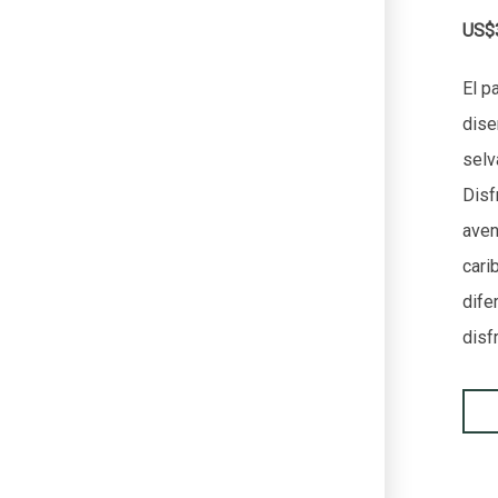
US$
El p
dise
selv
Disf
aven
cari
dife
disf