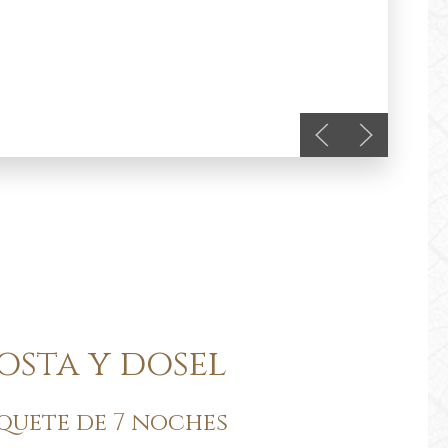
Previous slide
Next slide
osta y dosel
quete de 7 noches