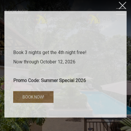
Close
MEN
BOOK NOW
Stay Longer for less
4th Night Free!
Book 3 nights get the 4th night free!
Now through October 12, 2026
Promo Code: Summer Special 2026
BOOK NOW!