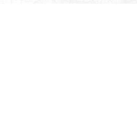
ベリーズ
アクセス、物件地図など
マサチューセッツ州よりわずかに小さい国ベリーズには、
かつて多くのマヤ都市国家がありました。かつてイギリス
領ホンジュラスの植民地だったベリーズは、1981 年に独
立国になりました。
カリブ海に面するベリーズは、北にメキシコ、西にグアテ
マラ、南にホンジュラスと国境を接しています。その小さ
なサイズは、東の沿岸地域にあるサンゴ礁、塩水の岩礁、
マングローブの湿地から、西へ車でわずか 2 時間のところ