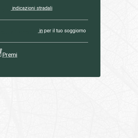
indicazioni stradali
ieni
in
per il tuo soggiorno
fettua il check-
Premi