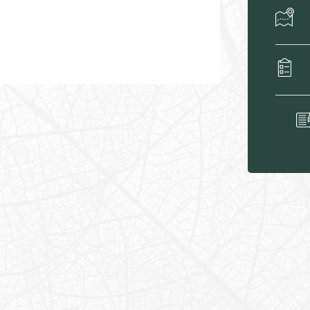
Ott
Ef