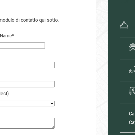
CONT
modulo di contatto qui sotto.
Ef
 Name
*
ect)
Ca
Ca