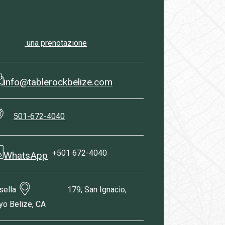
ACT INFO
una prenotazione
fettua
info@tablerockbelize.com
501-672-4040
​+
+501 672-4040
WhatsApp
sella
179, San Ignacio,
postale
yo Belize, CA