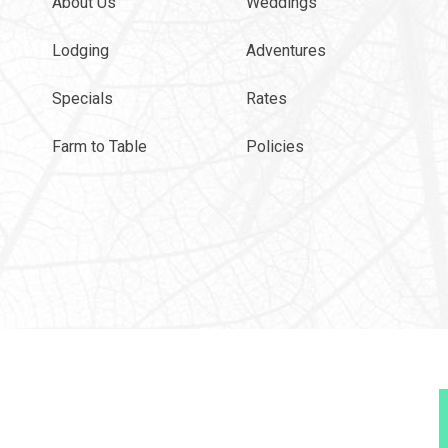
About Us
Weddings
Lodging
Adventures
Specials
Rates
Farm to Table
Policies