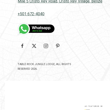
Mile 5 Cristo Rey Road, Cristo Rey Village, Belize
+501 672-4040
Google
facebook
twitter
instagram
pinterest
TABLE ROCK JUNGLE LODGE, ALL RIGHTS
RESERVED 2026.