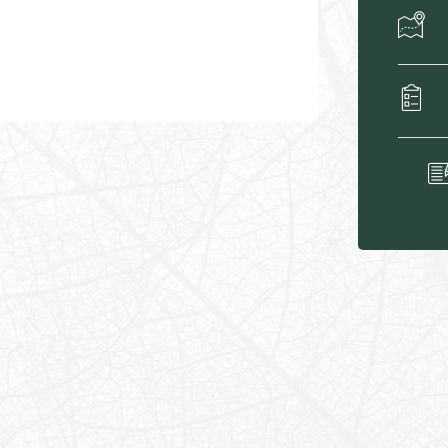
​Ob
En