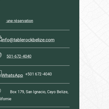
ACT INFO
une réservation
ire
info@tablerockbelize.com
501-672-4040
​+
+501 672-4040
WhatsApp
Box 179, San Ignacio, Cayo Belize,
PO
lifornie