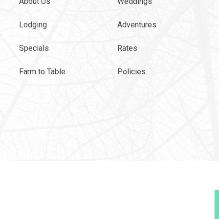
About Us
Weddings
Lodging
Adventures
Specials
Rates
Farm to Table
Policies