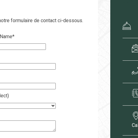
CONT
otre formulaire de contact ci-dessous.
Fa
 Name
*
ect)
Ca