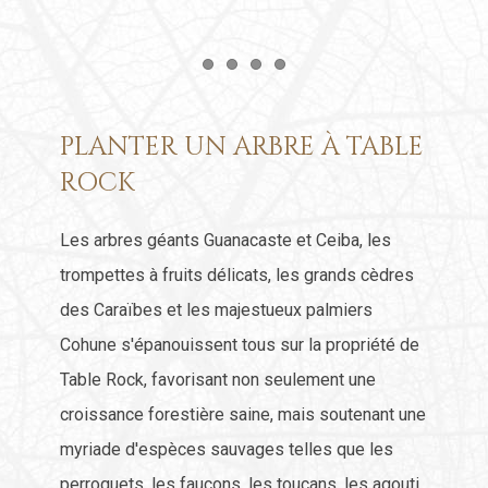
Item 1
Item 2
Item 3
Item 4
PLANTER UN ARBRE À TABLE
ROCK
Les arbres géants Guanacaste et Ceiba, les
trompettes à fruits délicats, les grands cèdres
des Caraïbes et les majestueux palmiers
Cohune s'épanouissent tous sur la propriété de
Table Rock, favorisant non seulement une
croissance forestière saine, mais soutenant une
myriade d'espèces sauvages telles que les
perroquets, les faucons, les toucans, les agouti,